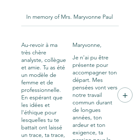
In memory of Mrs. Maryvonne Paul
Au-revoir à ma
Maryvonne,
très chère
Je n'ai pu être
analyste, collègue
présente pour
et amie. Tu as été
accompagner ton
un modèle de
départ. Mes
femme et de
pensées vont vers
professionnelle.
+
notre travail
En espérant que
commun durant
les idées et
de longues
l'éthique pour
années, ton
lesquelles tu te
ardeur et ton
battait ont laissé
exigence, ta
un trace, ta trace,