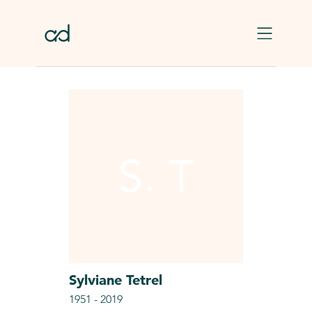
Skip to main content
S. T
Sylviane
Tetrel
1951
-
2019